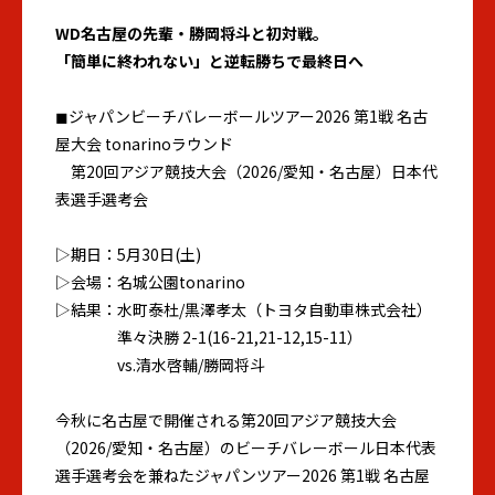
WD
名古屋の先輩・勝岡将斗と初対戦。
「簡単に終われない」と逆転勝ちで最終日へ
◼︎ジャパンビーチバレーボールツアー2026 第1戦 名古
屋大会 tonarinoラウンド
第20回アジア競技大会（2026/愛知・名古屋）日本代
表選手選考会
▷期日：5月30日(土)
▷会場：名城公園tonarino
▷結果：水町泰杜/黒澤孝太（トヨタ自動車株式会社）
準々決勝 2-1(16-21,21-12,15-11）
vs.清水啓輔/勝岡将斗
今秋に名古屋で開催される第20回アジア競技大会
（2026/愛知・名古屋）のビーチバレーボール日本代表
選手選考会を兼ねたジャパンツアー2026 第1戦 名古屋