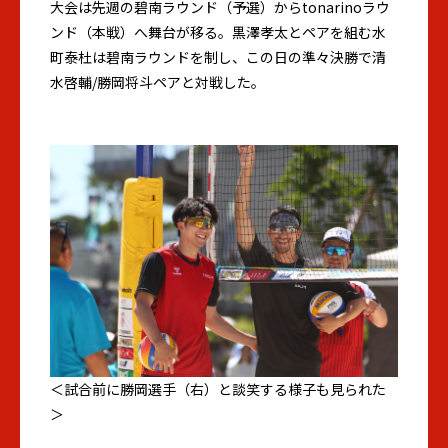
大会は先週の碧南ラウンド（予選）からtonarinoラウ
ンド（本戦）へ舞台が移る。黒澤孝太とペアを組む水
町泰杜は碧南ラウンドを制し、この日の準々決勝で清
水啓輔/勝岡将斗ペアと対戦した。
＜試合前に勝岡選手（右）と談笑する様子も見られた
＞