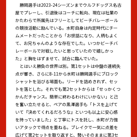
勝岡選手は2023-24シーズンまでウルフドッグス名古
屋でプレーし、引退後はコーチに転向、現在は社業の
かたわらで所属先はフリーとしてビーチバレーボール
の競技活動に励んでいる。水町自身は内定時代にチー
ムメートだったことから「お世話になり、人柄もよく
て、お兄ちゃんのような存在でした。いつかビーチバ
レーボールで対戦したいと思っていたので嬉しかっ
た」と胸をはずませて、試合に臨んでいた。
とはいえ勝負の世界は別。第1セットは中盤の連続失
点が響き、さらに8-11から水町は勝岡選手にブロック
シャットを浴びる場面も。リードを詰めきれず、セッ
トを落とした。それでも第2セットからは「せっかくつ
かんだチャンス。簡単に終わるわけにいかない」と己
を奮い立たせると、ペアの黒澤選手も「トスを上げて
いて『決めてくれるだろうな』といつも以上に安心感
を持っていました」と丁寧にトスを託し、水町が力強
いアタックで得点を重ねる。ブレイクで一気に点差を
広げて第2セットを取り返すと、勢いそのままに第3セ