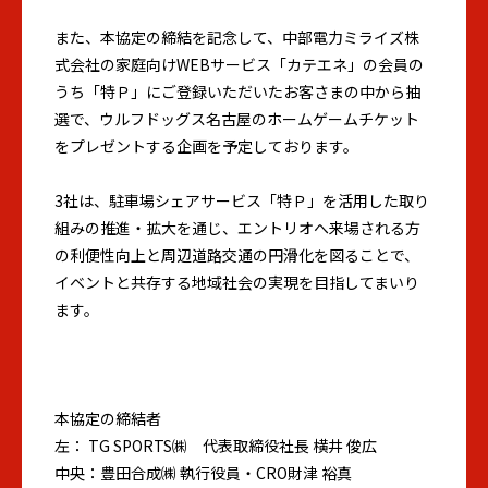
また、本協定の締結を記念して、中部電力ミライズ株
式会社の家庭向けWEBサービス「カテエネ」の会員の
うち「特Ｐ」にご登録いただいたお客さまの中から抽
選で、ウルフドッグス名古屋のホームゲームチケット
をプレゼントする企画を予定しております。
3社は、駐車場シェアサービス「特Ｐ」を活用した取り
組みの推進・拡大を通じ、エントリオへ来場される方
の利便性向上と周辺道路交通の円滑化を図ることで、
イベントと共存する地域社会の実現を目指してまいり
ます。
本協定の締結者
左： TG SPORTS㈱ 代表取締役社長 横井 俊広
中央：豊田合成㈱ 執行役員・CRO財津 裕真