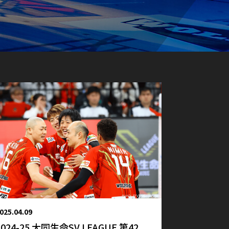
025.04.09
2024-25 大同生命SV.LEAGUE 第42