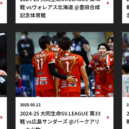
戦 vsヴォレアス北海道 @豊田合成
記念体育館
2025.03.12
2
2024-25 大同生命SV.LEAGUE 第33
戦 vs広島サンダーズ @パークアリ