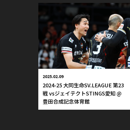
2025.02.09
2024-25 大同生命SV.LEAGUE 第23
戦 vsジェイテクトSTINGS愛知 @
豊田合成記念体育館