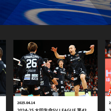
2025.04.14
2
2024-25 大同生命SV.LEAGUE 第43