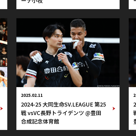
ーナ小牧
2025.02.11
2
2024-25 大同生命SV.LEAGUE 第25
戦 vsVC長野トライデンツ @豊田
合成記念体育館