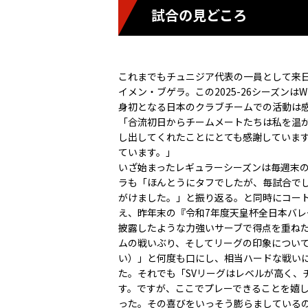
試合の見どころ
これまでもチュニジア代表の一員として来
イメン・ブゲラ。この2025-26シーズン
身初となる日本のクラブチームでの活動は
「合流初日からチームメートたちは私を温
し出してくれたことにとても感謝していま
ています。」
いざ始まったレギュラーシーズンは毎週末の
ラも「ほんとうにタフでしたが、毎試合で
がけました。」と振り返る。と同時にコー
え、昨年末の『令和7年度天皇杯全日本バ
披露したような力強いサーブで得点を重ね
ムの戦いぶり、そしてリーグの印象について問わ
い）」と何度も口にし、相当ハードな戦い
た。それでも「SVリーグはレベルが高く、
す。ですが、ここでプレーできることを嬉
った。その喜びをいっそう膨らましている