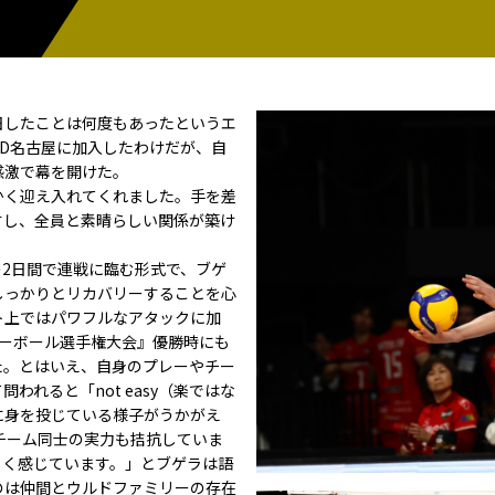
日したことは何度もあったというエ
はWD名古屋に加入したわけだが、自
感激で幕を開けた。
かく迎え入れてくれました。手を差
すし、全員と素晴らしい関係が築け
2日間で連戦に臨む形式で、ブゲ
しっかりとリカバリーすることを心
ト上ではパワフルなアタックに加
レーボール選手権大会』優勝時にも
た。とはいえ、自身のプレーやチー
れると「not easy（楽ではな
に身を投じている様子がうかがえ
チーム同士の実力も拮抗していま
しく感じています。」とブゲラは語
のは仲間とウルドファミリーの存在