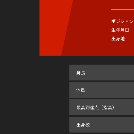
ポジション
生年月日
出身地
身長
体重
最高到達点（指高）
出身校