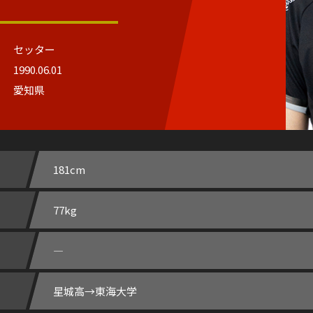
セッター
1990.06.01
愛知県
181cm
77kg
―
星城高→東海大学